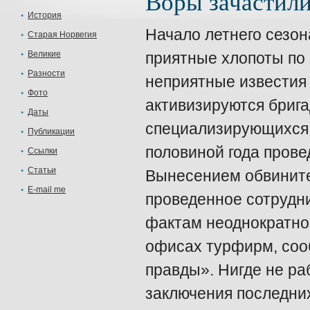
Воры зачастили
История
Начало летнего сезо
Старая Норвегия
Великие
приятные хлопоты по 
Разности
неприятные известия 
Фото
активизируются брига
Даты
специализирующихся 
Публикации
половиной года прове
Ссылки
Статьи
Вынесением обвините
E-mail me
проведенное сотрудни
фактам неоднократно
офисах турфирм, соо
правды». Нигде не р
заключения последни