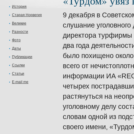
«Турдом» увяз 
История
9 декабря в Советско
Старая Норвегия
Великие
слушание уголовного 
Разности
директора турфирмы 
Фото
два года деятельност
Даты
было похищено около 7
Публикации
всего от нечистоплот
Ссылки
Статьи
информации ИА «REG
E-mail me
четырех пострадавших
растянуться на неоп
уголовному делу соста
словам одной из подс
своего имени, «Турдо