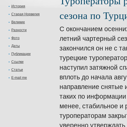
Туроператоры р
История
сезона по Турц
Старая Норвегия
Великие
С окончанием осенни
Разности
летний чартерный сез
Фото
Даты
закончился он не с т
Публикации
турецкие туроперато
Ссылки
наступил затяжной сп
Статьи
вплоть до начала авг
E-mail me
направление снятые и
таких по информации 
менее, стабильное и 
туроператорам закры
уверенно утверждать,