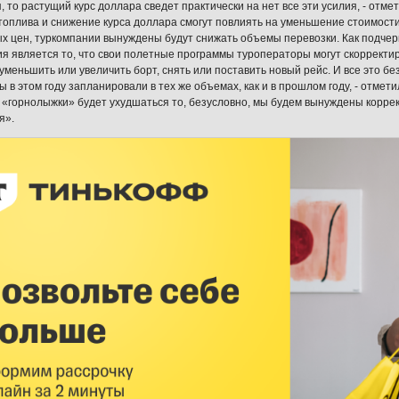
 то растущий курс доллара сведет практически на нет все эти усилия, - отмет
топлива и снижение курса доллара смогут повлиять на уменьшение стоимости
х цен, туркомпании вынуждены будут снижать объемы перевозки. Как подчер
я является то, что свои полетные программы туроператоры могут скорректи
уменьшить или увеличить борт, снять или поставить новый рейс. И все это б
 в этом году запланировали в тех же объемах, как и в прошлом году, - отмети
«горнолыжки» будет ухудшаться то, безусловно, мы будем вынуждены коррек
я».