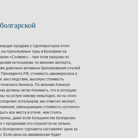
 болгарской
текущие продажи у туроператоров этого
д на горнолыжные туры в Болгарию на
нии «Солвекс», - при этом загрузка по
рским хотельерам, по мнению эксперта,
кже довольно активные бронирования отелей
я Президента РФ, стоимость авиакеросина и
, как следствие, высокую стоимость
тического бизнеса. По мнению Алексея
ки должны четко понимать, что в ситуации,
ы на услуги никому невыгодно, из-за этого
лгарских хотельеров, как отметил эксперт,
дложения, уменьшающие стоимость суточного
ыть все места в отеле, чем стоять
тороны, даже если большинство болгарских
ю с продажами это отразится не сильно,
 болгарского турпакета составляет цена за
о. Если цена на авиакеросин будет