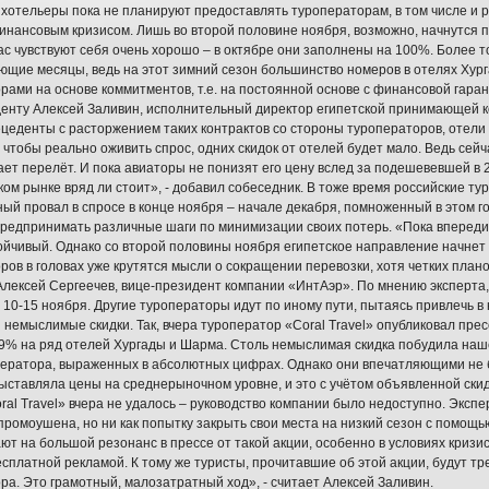
 хотельеры пока не планируют предоставлять туроператорам, в том числе и ро
нансовым кризисом. Лишь во второй половине ноября, возможно, начнутся п
ас чувствуют себя очень хорошо – в октябре они заполнены на 100%. Более т
ющие месяцы, ведь на этот зимний сезон большинство номеров в отелях Ху
рами на основе коммитментов, т.е. на постоянной основе с финансовой гарант
енту Алексей Заливин, исполнительный директор египетской принимающей ко
цеденты с расторжением таких контрактов со стороны туроператоров, отели 
о чтобы реально оживить спрос, одних скидок от отелей будет мало. Ведь сейч
ет перелёт. И пока авиаторы не понизят его цену вслед за подешевевшей в 
ком рынке вряд ли стоит», - добавил собеседник. В тоже время российские т
ый провал в спросе в конце ноября – начале декабря, помноженный в этом го
редпринимать различные шаги по минимизации своих потерь. «Пока впереди 
ойчивый. Однако со второй половины ноября египетское направление начнет
ов в головах уже крутятся мысли о сокращении перевозки, хотя четких планов 
Алексей Сергеечев, вице-президент компании «ИнтАэр». По мнению эксперта,
 10-15 ноября. Другие туроператоры идут по иному пути, пытаясь привлечь в
 немыслимые скидки. Так, вчера туроператор «Coral Travel» опубликовал пр
49% на ряд отелей Хургады и Шарма. Столь немыслимая скидка побудила наш
ператора, выраженных в абсолютных цифрах. Однако они впечатляющими не 
ыставляла цены на среднерыночном уровне, и это с учётом объявленной скид
oral Travel» вчера не удалось – руководство компании было недоступно. Экс
 промоушена, но ни как попытку закрыть свои места на низкий сезон с помощ
ют на большой резонанс в прессе от такой акции, особенно в условиях кризис
сплатной рекламой. К тому же туристы, прочитавшие об этой акции, будут тре
ра. Это грамотный, малозатратный ход», - считает Алексей Заливин.