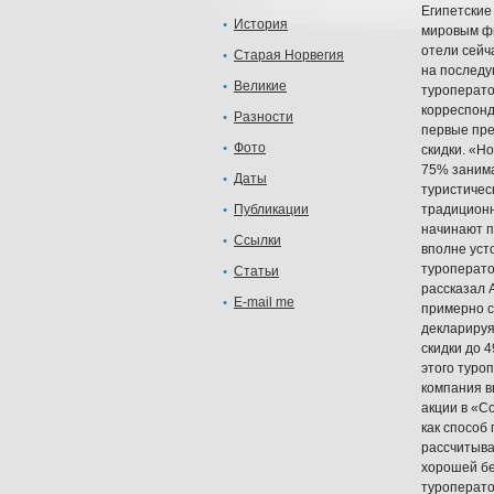
Египетские
История
мировым фи
отели сейч
Старая Норвегия
на последу
Великие
туроперато
корреспонд
Разности
первые пре
Фото
скидки. «Н
75% занима
Даты
туристичес
Публикации
традиционн
начинают п
Ссылки
вполне уст
туроператор
Статьи
рассказал 
E-mail me
примерно с
декларируя
скидки до 
этого туро
компания в
акции в «C
как способ
рассчитыва
хорошей бе
туроперато