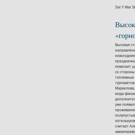
Sol Y Mar S
Высок
«горн
Высокая ст
направлени
новогодние
праздничны
помогает у
со стороны
топливные 
турпакетов
Маркелова,
когда фина
дополнител
уже появил
проживания
полупустым
хотельеров
считает Ал
авиаперево