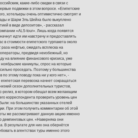
ссийским, какие-либо скидки в связи с
ервые подвижки в этом вопросе. «Египетские
ого, хотельеры очень оптимистично смотрят и
ргады и Шарм Эль Шейха было выкуплено
ией в виде депозитов», - рассказал
мпании «ALS-tour». Лишь когда появятся
начнут идти им навстречу и предоставлять
ас в стоимости египетского турпакета около
2 раза нефтью, ожидать всплеска на
уроператоры, предвидя неизбежный, но
ду на влияние финансового кризиса, уже
ноябрьские каникулы, спрос на которые
 сильно проседать. Поэтому у большинства
по этому поводу пока ни у кого нет», -
 египетская перевозка начнет сокращаться
 низкий сезон дополнительных туристов,
есс-релиз, в котором обещал всем желающим
его корреспондента проверить уровень цен
были: на большинство указанных отелей
ки. При этом получить комментарии об этой
перты же рассматривают данную акцию именно
ью демпинговых цен. «Наверняка они
а. В результате для них она обернётся
бовать в агентствах туры именно этого