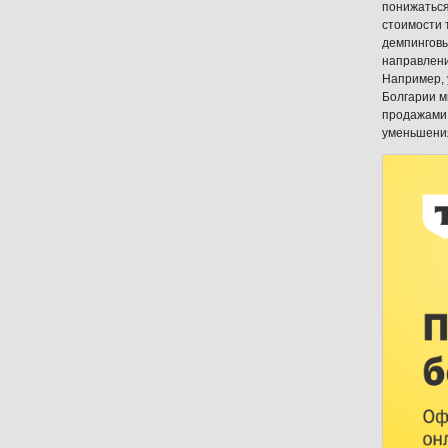
понижаться,
стоимости 
демпинговы
направлени
Например, 
Болгарии мы
продажами 
уменьшени