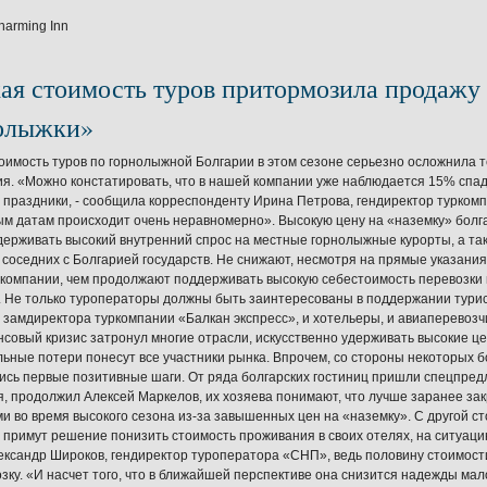
harming Inn
ая стоимость туров притормозила продажу
олыжки»
оимость туров по горнолыжной Болгарии в этом сезоне серьезно осложнила 
я. «Можно констатировать, что в нашей компании уже наблюдается 15% спа
 праздники, - сообщила корреспонденту Ирина Петрова, гендиректор туркомпа
м датам происходит очень неравномерно». Высокую цену на «наземку» болга
держивать высокий внутренний спрос на местные горнолыжные курорты, а та
 соседних с Болгарией государств. Не снижают, несмотря на прямые указани
компании, чем продолжают поддерживать высокую себестоимость перевозки и
. Не только туроператоры должны быть заинтересованы в поддержании турис
 замдиректора туркомпании «Балкан экспресс», и хотельеры, и авиаперевозчи
нсовый кризис затронул многие отрасли, искусственно удерживать высокие цен
ьные потери понесут все участники рынка. Впрочем, со стороны некоторых бо
ись первые позитивные шаги. От ряда болгарских гостиниц пришли спецпре
, продолжил Алексей Маркелов, их хозяева понимают, что лучше заранее закр
и во время высокого сезона из-за завышенных цен на «наземку». С другой с
 примут решение понизить стоимость проживания в своих отелях, на ситуаци
ександр Широков, гендиректор туроператора «СНП», ведь половину стоимости
зку. «И насчет того, что в ближайшей перспективе она снизится надежды мал