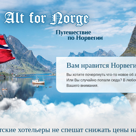
Вам нравится Норвег
Вы хотите почерпнуть что-то новое об
Или Вы случайно попали сюда? В любом
Вашего внимания.
тские хотельеры не спешат снижать цены н