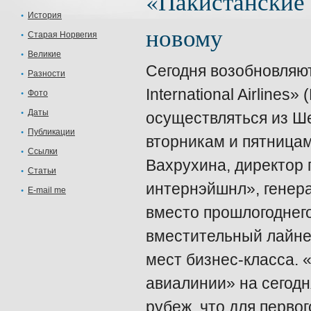
«Пакистанские 
История
новому
Старая Норвегия
Великие
Сегодня возобновляю
Разности
International Airlines
Фото
Даты
осуществляться из Ш
Публикации
вторникам и пятница
Ссылки
Вахрухина, директор 
Статьи
интернэйшнл», генера
E-mail me
вместо прошлогоднего
вместительный лайнер
мест бизнес-класса.
авиалинии» на сегодн
рубеж, что для перво