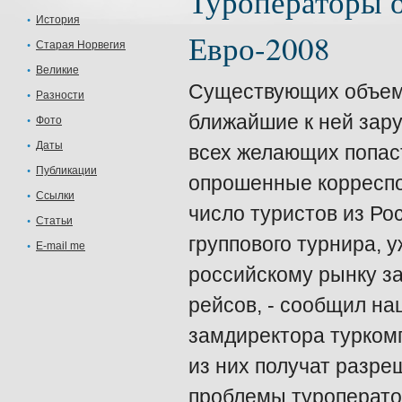
Туроператоры о
История
Евро-2008
Старая Норвегия
Великие
Существующих объемо
Разности
ближайшие к ней зару
Фото
Даты
всех желающих попас
Публикации
опрошенные корреспо
Ссылки
число туристов из Ро
Статьи
группового турнира, 
E-mail me
российскому рынку з
рейсов, - сообщил н
замдиректора туркомп
из них получат разре
проблемы туроперато