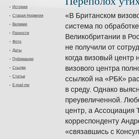
Переполох утих
История
«В Британском визов
Старая Норвегия
Великие
система по обработке
Разности
Великобритании в Рос
Фото
не получили от сотруд
Даты
когда визовый центр н
Публикации
визового центра полн
Ссылки
Статьи
ссылкой на «РБК» ра
E-mail me
в среду. Однако выяс
преувеличенной. Любо
центр, а Ассоциация 
корреспонденту Андре
«связавшись с Консу