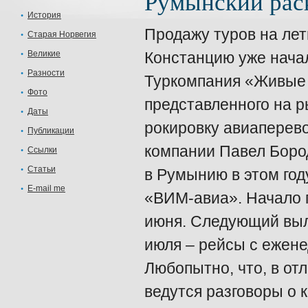
Румынский раск
История
Продажу туров на лет
Старая Норвегия
Великие
Констанцию уже нача
Разности
Туркомпания «Живые 
Фото
представленного на р
Даты
рокировку авиаперево
Публикации
компании Павел Боро
Ссылки
Статьи
в Румынию в этом го
E-mail me
«ВИМ-авиа». Начало 
июня. Следующий выле
июля – рейсы с ежене
Любопытно, что, в отл
ведутся разговоры о 