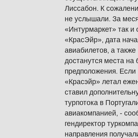
Лиссабон. К сожален
не услышали. За меся
«Интурмаркет» так и
«КрасЭйр», дата нач
авиабилетов, а также
достанутся места на 
предположения. Если 
«Красэйр» летал ежен
ставил дополнительну
турпотока в Португал
авиакомпанией, - со
гендиректор туркомпа
направления получали