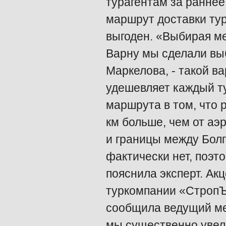
турагентам за раннее
маршрут доставки ту
выгоден. «Выбирая ме
Варну мы сделали выб
Маркелова, - такой в
удешевляет каждый ту
маршрута в том, что 
км больше, чем от аэ
и границы между Болг
фактически нет, поэт
пояснила эксперт. Акц
туркомпании «СтропЪ»
сообщила ведущий ме
мы существенно увел