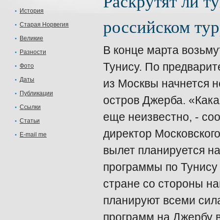
Раскрутят ли т
История
российском ту
Старая Норвегия
Великие
В конце марта возьму
Разности
Тунису. По предварит
Фото
Даты
из Москвы начнется н
Публикации
остров Джерба. «Кака
Ссылки
еще неизвестно, - со
Статьи
директор Московского
E-mail me
вылет планируется на
программы по Тунису 
стране со стороны на
планируют всеми сил
программ на Джербу в