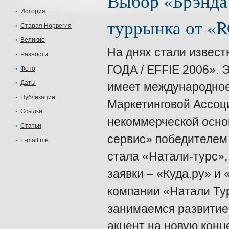
Выбор «Брэнда 
История
туррынка от «
Старая Норвегия
Великие
На днях стали извес
Разности
ГОДА / EFFIE 2006». 
Фото
Даты
имеет международное
Публикации
Маркетинговой Ассоц
Ссылки
некоммерческой основ
Статьи
сервис» победителем
E-mail me
стала «Натали-турс»
заявки – «Куда.ру» и
компании «Натали Ту
занимаемся развитием
акцент на новую конц