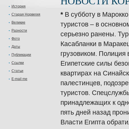
НОВОСТИ КОР
История
*
В субботу в Марокко
Старая Норвегия
Великие
туристов – в основно
Разности
серьезно ранены. Ту
Фото
Касабланки в Маракеш
Даты
грузовиком. Полиция 
Публикации
Египетские силы безо
Ссылки
Статьи
квартирах на Синайск
E-mail me
палестинцев, подозре
туристов. Спецслужб
принадлежащих к одно
пять дней назад прон
Власти Египта обрати