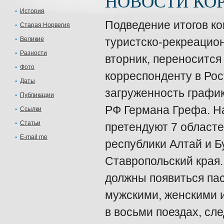
НОВОСТИ КОР
История
Подведение итогов ко
Старая Норвегия
Великие
туристско-рекреацион
Разности
вторник, переносится
Фото
корреспонденту в Ро
Даты
загруженность график
Публикации
РФ Германа Грефа. На
Ссылки
Статьи
претендуют 7 областе
E-mail me
республики Алтай и Б
Ставропольский края.
должны появиться пас
мужскими, женскими 
в восьми поездах, сл