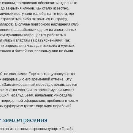
е салоны, предписано обеспечить отдельные
о закрытия клубов. Как стало известно,
ически поступали жалобы на те места, где
траиваться либо готовиться к штрафу,
олларов). В случае повторного нарушения клуб
ления (на арабском и одном из иностранных
том мужчинам запрещается работать в
атились к властям за разъяснениями. Так,
, но определены часы для женских и мужских
залов и бассейнов, поскольку они не были
, не состоялся. Еще в пятницу консульство
ло информацию его временной отмене. Эту
у. «Запланированный переезд откладывается
Посольства Австрии по прежнему принимает
ообщил Геральд Беем, начальник PR-отдела
одтвержденной официально, проблемы в новом
ерь турфирмам грозит еще один нерабочий
у землетрясения
тра на известном островном курорте Гавайи