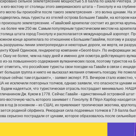
сировано сильное землетрясение мощностью 5.8 балла по шкале Рихтера. Э
 к юго-востоку от столицы этого американского штата – Гонолулу и на глубине
что могло бы произойти после такого землетрясения - это волна цунами. На э
подверглись лишь туристы из отелей острова Большие Гавайи, на котором н
и произошло землетрясение. «Гавайский архипелаг состоит из десятка крупны
 на более чем 250 км. Самым популярным туристическим местом на архипелаг
столица штата город Гонолулу и располагается международный аэропорт. При
ожном конце архипелага по отношению к Большим Гавайям, поэтому и разр
ь разрушены линии электропередач и некоторые дороги, ни жертв, ни разруш
енту Юрий Одиноков, гендиректор компании «Geont-tour». По информации экс
с Оаху не более, чем на пару дней и именно для осмотра действующего вулка
о из-за повышенного содержания вулканических газов, поэтому туристов на 
ит отметить, что российские туристы свои поездки на Гавайи в связи с инцид
ит большая группа и никто не высказал желания отменить поездку. Не пожела
оторые сейчас там отдыхают», - заявил эксперт. P.S. Вечером стало известно,
А не исключили повторных толчков, однако заявили, что опасности цунами н
 Будем надеяться, что туристическая отрасль пострадает минимально. НАША
гличанином Дж. Куком в 1778. Сейчас Гавайи - единственный островной штат С
, юго-восточную часть которого занимает г. Гонолулу. В Пёрл-Харбор находи
ов в год (в основном – из США), их привлекают тропическая экзотика, кругло
тается родиной сёрфинга. Рекордная сила подземных толчков в 7.9 балла была
трова серьезно пострадали от цунами, которое образовалось после сильнейше