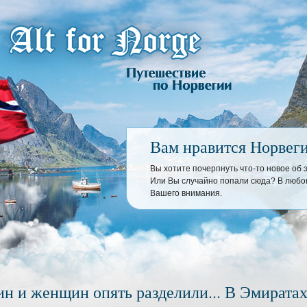
Вам нравится Норвег
Вы хотите почерпнуть что-то новое об
Или Вы случайно попали сюда? В любом
Вашего внимания.
н и женщин опять разделили... В Эмиратах