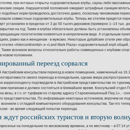
отелям, при которых открыты оздоровительные клубы, сауны либо массажны
женские секции. Нарушителей положения ожидают штрафные санкции вплоть д
 подобных норм проводилось достаточно давно, поскольку чиновникам период
овали совместные оздоровительные клубы. Теперь же отелям придется перес
дет установлен в пределах от 3 до 50 тысяч дирхамов (примерно 1–14 тыс. д
акрытию на год. Также в клубах обязательно должны быть установлены объяв
апрещающие посетителям появляться в неприличном виде. А отдельным пунк
кциях, равно как и женщинам - в мужских. Некоторые дубайские отели уже обр
в отелях «Intercontinental» и «Land Mark Plaza» оздоровительный клуб общий
 Также возникли вопросы относительно работы совмещенных с клубами спорт
в новом положении.
нированный переезд сорвался
Австрийским консульством переезд в новое помещение, намеченный на 16.10
неотвратимости своего переезда в понедельник, однако вчера распространи
 корреспонденту подтвердили в Австрийском представительстве по туризм
ским причинам и должен состояться в ближайшее время. Консульский отдел 
на визы, в т.ч. от турфирм по старому адресу Староконюшенный Пер.1», - с
го представительства. По информации некоторых источников, впрочем не п
возникли с отладкой компьютерного оборудования консульства. Так что теп
ссии - во время следующей попытки переезда.
и ждут российских туристов и вторую волн
скресенья на понедельник по московскому времени, а по местному – в 07:14 у