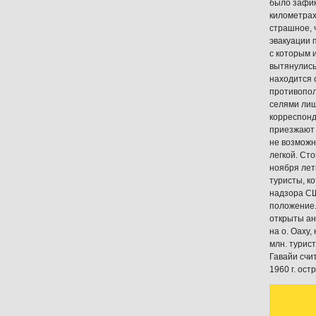
было зафик
километрах
страшное, 
эвакуации 
с которым 
вытянулись
находится 
противопол
селями лиш
корреспонд
приезжают 
не возможн
легкой. Сто
ноября лет
туристы, к
надзора СШ
положение.
открыты ан
на о. Оаху
млн. турист
Гавайи счи
1960 г. ос