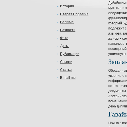
Дубайским 
История
мужские и 
обсуждение
Старая Норвегия
функционир
Великие
который бу
подлежит з
Разности
языков), з
Фото
женских се
например, 
Даты
посещений.
Публикации
упомянуты 
Запла
Ссылки
Статьи
Обещанный 
уверяло о 
E-mail me
информацию
по техниче
документы 
Австрийско
помещении 
день дипми
Гавай
Ночью с во