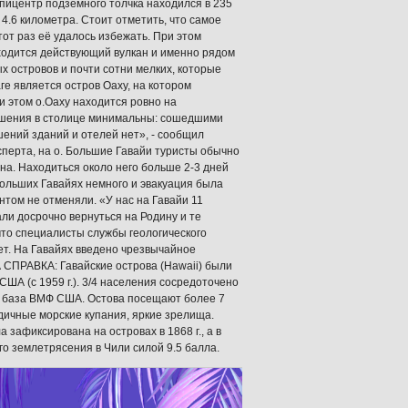
пицентр подземного толчка находился в 235
 4.6 километра. Стоит отметить, что самое
тот раз её удалось избежать. При этом
аходится действующий вулкан и именно рядом
х островов и почти сотни мелких, которые
е является остров Оаху, на котором
 этом о.Оаху находится ровно на
ушения в столице минимальны: сошедшими
ений зданий и отелей нет», - сообщил
перта, на о. Большие Гавайи туристы обычно
на. Находиться около него больше 2-3 дней
Больших Гавайях немного и эвакуация была
ентом не отменяли. «У нас на Гавайи 11
ли досрочно вернуться на Родину и те
 что специалисты службы геологического
ет. На Гавайях введено чрезвычайное
 СПРАВКА: Гавайские острова (Hawaii) были
ША (с 1959 г.). 3/4 населения сосредоточено
тся база ВМФ США. Остова посещают более 7
годичные морские купания, яркие зрелища.
 зафиксирована на островах в 1868 г., а в
го землетрясения в Чили силой 9.5 балла.