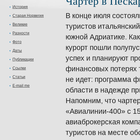
Чартер в Песка
История
В конце июля состоял
Старая Норвегия
Великие
туристов итальянский
Разности
южной Адриатике. Как
Фото
курорт пошли полупус
Даты
успех и планируют пр
Публикации
финансовых потерях 
Ссылки
Статьи
не идет: программа ф
E-mail me
области в надежде пр
Напомним, что чартер
«Авиалинии-400» с 15
авиаброкерская комп
туристов на месте об