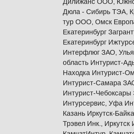
Дилижанс ООО, Южно
Дюла - Сибирь ТЭА, К
тур ООО, Омск Европ
Екатеринбург Загран
Екатеринбург Ижтурс
Интерфлюг ЗАО, Улья
область Интурист-Ад
Находка Интурист-Ом
Интурист-Самара ЗА
Интурист-Чебоксары 
Интурсервис, Уфа Ин
Казань Иркутск-Байк
Трэвел Инк., Иркутск
КамчатИнтур, Камчатс