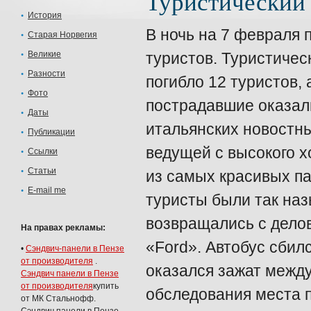
Туристический 
История
В ночь на 7 февраля
Старая Норвегия
Великие
туристов. Туристичес
Разности
погибло 12 туристов, 
Фото
пострадавшие оказал
Даты
итальянских новостны
Публикации
ведущей с высокого х
Ссылки
Статьи
из самых красивых па
E-mail me
туристы были так на
возвращались с дело
На правах рекламы:
«Ford». Автобус сбилс
•
Сэндвич-панели в Пензе
от производителя
.
оказался зажат межд
Сэндвич панели в Пензе
от производителя
купить
обследования места 
от МК Стальнофф.