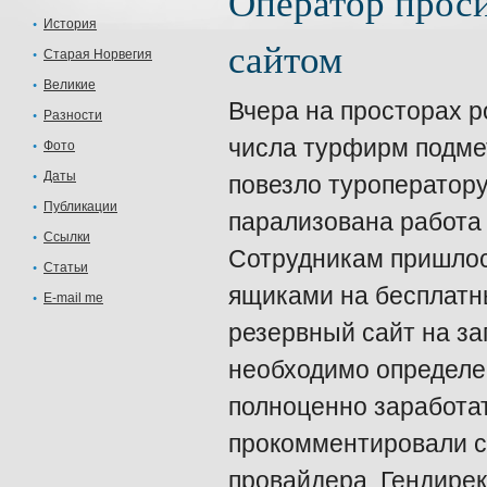
Оператор проси
История
сайтом
Старая Норвегия
Великие
Вчера на просторах р
Разности
числа турфирм подме
Фото
Даты
повезло туроператор
Публикации
парализована работа 
Ссылки
Сотрудникам пришлос
Статьи
ящиками на бесплатны
E-mail me
резервный сайт на за
необходимо определе
полноценно заработат
прокомментировали с
провайдера. Гендире