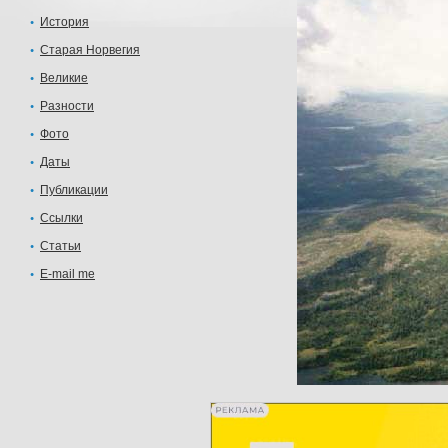
История
Старая Норвегия
Великие
Разности
Фото
Даты
Публикации
Ссылки
Статьи
E-mail me