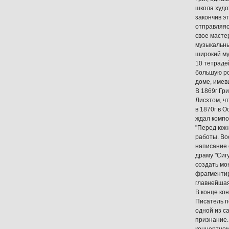
школа худо
закончив э
отправляяс
свое масте
музыкальны
широкий му
10 тетраде
большую ро
доме, имев
В 1869г Гр
Лисзтом, ч
в 1870г в 
ждал компо
"Перед южн
работы. Во
написание 
драму "Сиг
создать мо
фрагментир
главнейшая
В конце ко
Писатель п
одной из с
признание.