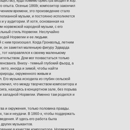
ество), куда помимо оркестра входил и хор.
о опыта. Осенью 1868г, композитор закончил
ечением времени, это произведение стало
тепианной музыки, и постоянно исполняется
 и у аудитории. И хотя, основанная на
и норвежской народной музыки, с его
альный стиль Норвегии. Неслучайно
иродой Норвегии и ее людьми.
й с ним произошел. Когда Гронвольд, летним
е, он заметил маленькую фигуру Эдварда
, тот направлялся к своему маленькому
ительством. Дом мог похвастаться только
енсванга. Внизу - темный глубокий фьорд, а
лето, иногда и зимой, чтобы найти
природы, окруженного живым и
. Его музыка исходила из глубин сельской
ключил, что между творчеством композитора и
ига, находясь в концертном зале, без порыва
ни западной Норвегии. Именно там родился и
ва и окружения, только половина правды.
х, так и неудачи. В 1860-х, чтобы поддержать
ведения. И здесь его работа была
 других музыкантов.
вованию в качестве композитора. Норвежская