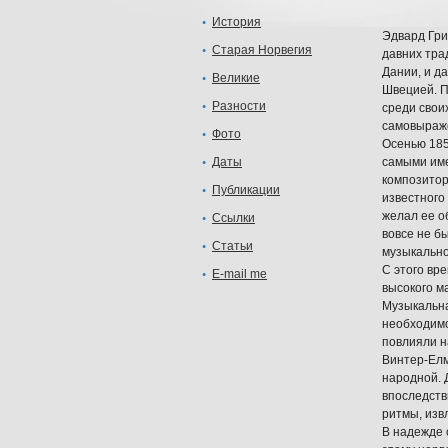
История
Эдвард Гри
Старая Норвегия
давних тра
Дании, и д
Великие
Швецией. П
Разности
среди свои
самовыраж
Фото
Осенью 185
Даты
самыми име
композитор
Публикации
известного
желал ее о
Ссылки
вовсе не б
Статьи
музыкально
С этого вр
E-mail me
высокого м
Музыкальна
необходимо
повлияли н
Винтер-Елм
народной. 
впоследств
ритмы, изв
В надежде 