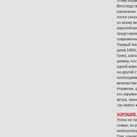
этому норв
Впоследств
написание 
почти сино
по всему ми
европейски
представле
современни
Первый био
днем 1880г
Грига, шаг
домику, по
одной комн
на другой 
необходимы
величестве
Норвегии, 
его окруже
ветра, при
так любил 
ХОРОШИЕ 
Успех не пр
семью, он 
небезуспеш
Григ, одна