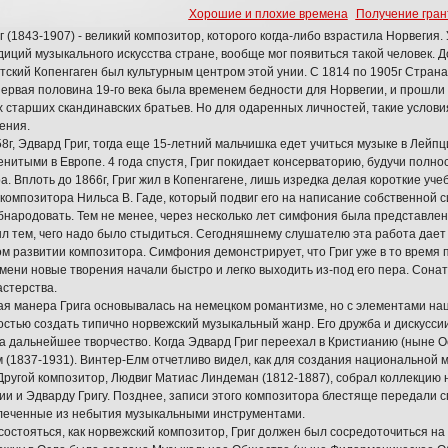
Хорошие и плохие времена
Получение гран
г (1843-1907) - великий композитор, которого когда-либо взрастила Норвегия.
диций музыкального искусства стране, вообще мог появиться такой человек. 
атский Копенгаген был культурным центром этой унии. С 1814 по 1905г Страна
ервая половина 19-го века была временем бедности для Норвегии, и прошли 
х старших скандинавских братьев. Но для одаренных личностей, такие услов
ения.
8г, Эдвард Григ, тогда еще 15-летний мальчишка едет учиться музыке в Лейп
нитыми в Европе. 4 года спустя, Григ покидает консерваторию, будучи полн
а. Вплоть до 1866г, Григ жил в Копенгагене, лишь изредка делая короткие уче
 композитора Нильса В. Гаде, который подвиг его на написание собственной 
бнародовать. Тем не менее, через несколько лет симфония была представлен
ыл тем, чего надо было стыдиться. Сегодняшнему слушателю эта работа дае
м развитии композитора. Симфония демонстрирует, что Григ уже в то время 
емени новые творения начали быстро и легко выходить из-под его пера. Сонат
астерства.
я манера Грига основывалась на немецком романтизме, но с элементами на
стью создать типично норвежский музыкальный жанр. Его дружба и дискусси
а дальнейшее творчество. Когда Эдвард Григ переехал в Кристианию (ныне О
 (1837-1931). Винтер-Елм отчетливо видел, как для создания национальной
Другой композитор, Людвиг Матиас Линдеман (1812-1887), собрал коллекцию
ии и Эдварду Григу. Позднее, записи этого композитора блестяще передали 
леченные из небытия музыкальными инструментами.
состояться, как норвежский композитор, Григ должен был сосредоточиться на