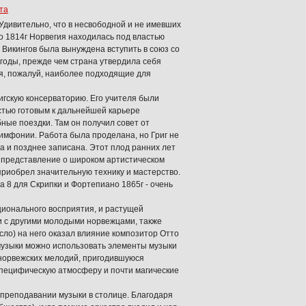
та
 Удивительно, что в несвободной и не имевших
До 1814г Норвегия находилась под властью
 Викингов была вынуждена вступить в союз со
годы, прежде чем страна утвердила себя
ия, пожалуй, наиболее подходящие для
цигскую консерваторию. Его учителя были
остью готовым к дальнейшей карьере
бные поездки. Там он получил совет от
симфонии. Работа была проделана, но Григ не
а и позднее записана. Этот плод ранних лет
т представление о широком артистическом
приобрел значительную технику и мастерство.
а 8 для Скрипки и Фортепиано 1865г - очень
ционального восприятия, и растущей
и с другими молодыми норвежцами, также
сло) на него оказал влияние композитор Отто
 музыки можно использовать элементы музыки
 норвежских мелодий, пригодившуюся
специфическую атмосферу и почти магические
 преподавании музыки в столице. Благодаря