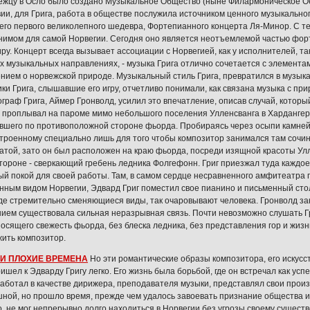
ежцу в Осло было создано Музыкальное Общество (ныне Филармоническое Общ
ии, для Грига, работа в обществе послужила источником ценного музыкальног
его первого великолепного шедевра, Фортепианного концерта Ля-Минор. С т
нимом для самой Норвегии. Сегодня оно является неотъемлемой частью фор
ру. Концерт всегда вызывает ассоциации с Норвегией, как у исполнителей, так
х музыкальных направлениях, - музыка Грига отлично сочетается с элементам
нием о норвежской природе. Музыкальный стиль Грига, превратился в музык
ки Грига, слышавшие его игру, отчетливо понимали, как связана музыка с пр
граф Грига, Аймер Гронволд, усилил это впечатление, описав случай, которы
, проплывал на пароме мимо небольшого поселения Улленсванга в Хардангер
авшего по противоположной стороне фьорда. Пробираясь через осыпи камней
строенному специально лишь для того чтобы композитор занимался там сочин
атой, зато он был расположен на краю фьорда, посреди изящной красоты Улл
стороне - сверкающий гребень ледника Фолгефонн. Григ приезжал туда каждое 
й покой для своей работы. Там, в самом сердце несравненного амфитеатра 
нным видом Норвегии, Эдвард Григ поместил свое пианино и письменный стол
где стремительно сменяющиеся виды, так очаровывают человека. Гронволд за
нием существовала сильная неразрывная связь. Почти невозможно слушать Гр
носящего свежесть фьорда, без блеска ледника, без представления гор и жиз
жить композитор.
И ПЛОХИЕ ВРЕМЕНА
Но эти романтические образы композитора, его искусст
ишел к Эдварду Григу легко. Его жизнь была борьбой, где он встречал как успе
работал в качестве дирижера, преподавателя музыки, представлял свои произ
ной, но прошло время, прежде чем удалось завоевать признание общества и
ко, не мог непрерывно долго находиться в Норвегии без угрозы своему сущест