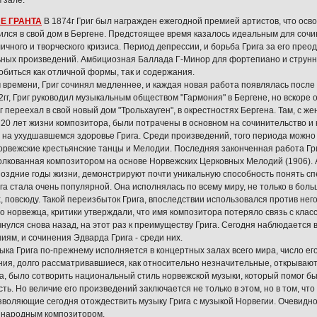
 зале.
Е ГРАНТА
В 1874г Григ был награжден ежегодной премией артистов, что осв
ился в свой дом в Бергене. Предстоящее время казалось идеальным для сочи
ичного и творческого кризиса. Период депрессии, и борьба Грига за его прео
ных произведений. Амбициозная Баллада Г-Минор для фортепиано и струнног
обиться как отличной формы, так и содержания.
 времени, Григ сочинял медленнее, и каждая новая работа появлялась после 
2гг, Григ руководил музыкальным обществом "Гармония" в Бергене, но вскоре
г переехал в свой новый дом "Трольхауген", в окрестностях Бергена. Там, с ж
20 лет жизни композитора, были потрачены в основном на сочинительство и 
 на ухудшавшемся здоровье Грига. Среди произведений, того периода можно
орвежские крестьянские танцы и Мелодии. Последняя законченная работа Гр
олкованная композитором на основе Норвежских Церковных Мелодий (1906).
поздние годы жизни, демонстрируют почти уникальную способность понять с
га стала очень популярной. Она исполнялась по всему миру, не только в боль
, повсюду. Такой переизбыток Грига, впоследствии использовался против него.
о норвежца, критики утверждали, что имя композитора потеряло связь с класс
чнулся снова назад, на этот раз к преимуществу Грига. Сегодня наблюдается
иям, и сочинения Эдварда Грига - среди них.
ыка Грига по-прежнему исполняется в концертных залах всего мира, число ег
ия, долго рассматривавшиеся, как относительно незначительные, открываю
а, было сотворить национальный стиль норвежской музыки, который помог 
ть. Но величие его произведений заключается не только в этом, но в том, чт
озволяющие сегодня отождествить музыку Грига с музыкой Норвегии. Очевидно
 народным композитором.