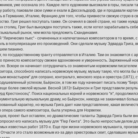
жников, уже осознала это. Каждое лето художники выезжали в горы, писали т
ту работу, паковали свои сумки и ехали в Дюссельдорф, где и продавали карти
ь в Германию, Италию, Францию для того, чтобы привнести свежую струю в с
рство. Григ решил поступать также. Он сочинял в своей стране, но также нуж
х столиц. Григ был вынужден поступать также, если хотел зарабатывать себ
зыкальный рынок, чем могла предложить Скандинавия.
й "Лирических пьес" - сочиненных и напечатанных композитором в то время, 
ль в популяризации его произведений. Они сделали музыку Эдварда Грига, 
шем пианино.
иг, по государственному гранту отправляется в Италию. Там он знакомится с 
то принесло композитору свежее вдохновение и уверенность. Заряженный нов
Осло. Вскоре он начинает сотрудничать со знаменитым норвежским писателем
зитора, способного написать норвежскую музыку, музыку такую, что могла бы
ым монастырем" для сопрано, контральто, женского хора и оркестра (1871), 
одушевленный успехом, Бьёрнсон, в том же году начинает писать поэму "Берг
еще более смелой музыки. Весной 1872г Бьёрнсон и Григ представили резуль
урд Крестоносец". Поиск национальных корней и норвежского "я", продолжилс
нументальную музыкальную драму, но Бьёрнсон, никогда не заканчивал больш
ованный характер, но музыка Грига дает нам представление, какая величес
 опера самого композитора, была утеряна для Норвегии.
нцов, проект был оставлен, но драматические таланты Эдварда Грига были в
опросил его написать музыку для "Пер Гюнта". Это было непростым делом дл
амых известных работ 1870-х. Еще при жизни норвежского музыканта, произ
 Отчасти это стало возможным из-за двух оркестровых сюит, сделавших музы