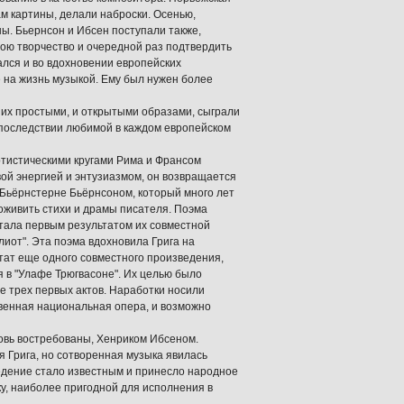
ам картины, делали наброски. Осенью,
ны. Бьернсон и Ибсен поступали также,
вою творчество и очередной раз подтвердить
дался и во вдохновении европейских
е на жизнь музыкой. Ему был нужен более
с их простыми, и открытыми образами, сыграли
впоследствии любимой в каждом европейском
артистическими кругами Рима и Франсом
ой энергией и энтузиазмом, он возвращается
 Бьёрнстерне Бьёрнсоном, который много лет
 оживить стихи и драмы писателя. Поэма
стала первым результатом их совместной
лиот". Эта поэма вдохновила Грига на
тат еще одного совместного произведения,
я в "Улафе Трюгвасоне". Их целью было
е трех первых актов. Наработки носили
твенная национальная опера, и возможно
новь востребованы, Хенриком Ибсеном.
я Грига, но сотворенная музыка явилась
ведение стало известным и принесло народное
ку, наиболее пригодной для исполнения в