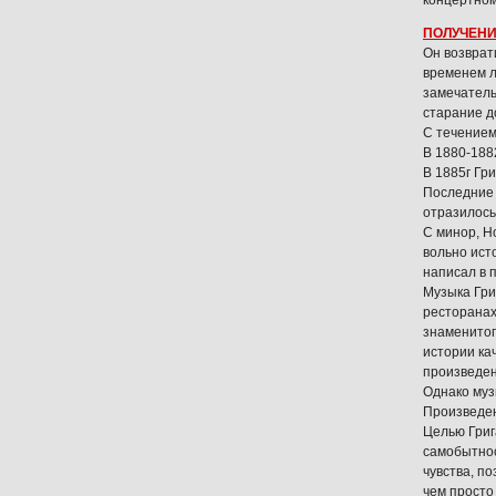
концертном
ПОЛУЧЕНИ
Он возврат
временем л
замечатель
старание д
С течением
В 1880-188
В 1885г Гри
Последние 
отразилось
С минор, Н
вольно ист
написал в 
Музыка Гри
ресторанах
знаменитог
истории ка
произведен
Однако муз
Произведен
Целью Григ
самобытнос
чувства, п
чем просто