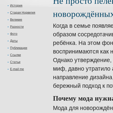
Не просто пелё
История
новорождённы
Старая Норвегия
Великие
Когда в семье появл
Разности
образом сосредотачив
Фото
Даты
ребёнка. На этом фон
Публикации
воспринимаются как н
Ссылки
Однако утверждение,
Статьи
миф, давно утратило 
E-mail me
направление дизайна,
бережный подход к п
Почему мода нужна
Мода для новорождён