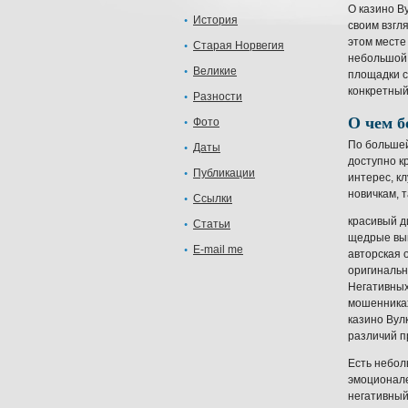
О казино В
История
своим взгл
этом месте
Старая Норвегия
небольшой 
Великие
площадки с
конкретный
Разности
О чем 
Фото
По большей
Даты
доступно к
Публикации
интерес, к
новичкам, 
Ссылки
красивый д
Статьи
щедрые вы
E-mail me
авторская о
оригинальн
Негативных
мошенниках
казино Вул
различий п
Есть небол
эмоционале
негативный