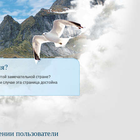
ия?
 этой замечательной стране?
 случае эта страница достойна
ении пользователи