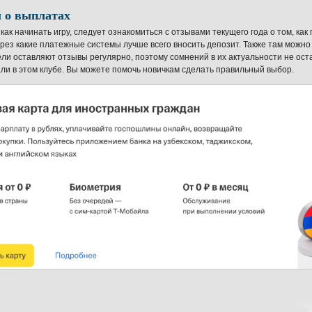
 о выплатах
 как начинать игру, следует ознакомиться с отзывами текущего года о том, ка
ерез какие платежные системы лучше всего вносить депозит. Также там можно
ли оставляют отзывы регулярно, поэтому сомнений в их актуальности не оста
али в этом клубе. Вы можете помочь новичкам сделать правильный выбор.