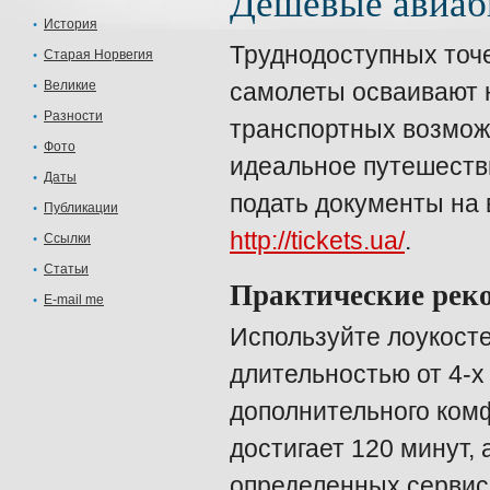
Дешевые авиаб
История
Труднодоступных точе
Старая Норвегия
Великие
самолеты осваивают н
Разности
транспортных возмож
Фото
идеальное путешеств
Даты
подать документы на 
Публикации
http://tickets.ua/
.
Ссылки
Статьи
Практические рек
E-mail me
Используйте лоукост
длительностью от 4-х
дополнительного комф
достигает 120 минут, 
определенных сервис